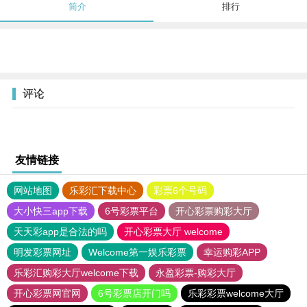
简介
排行
评论
友情链接
网站地图
乐彩汇下载中心
彩票6个号码
大小快三app下载
6号彩票平台
开心彩票购彩大厅
天天彩app是合法的吗
开心彩票大厅 welcome
明发彩票网址
Welcome第一娱乐彩票
幸运购彩APP
乐彩汇购彩大厅welcome下载
永盈彩票-购彩大厅
开心彩票网官网
6号彩票店开门吗
乐彩彩票welcome大厅