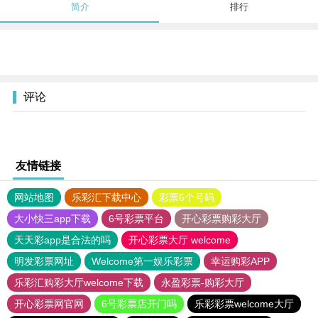
简介
排行
评论
友情链接
网站地图
乐彩汇下载中心
彩票6个号码
大小快三app下载
6号彩票平台
开心彩票购彩大厅
天天彩app是合法的吗
开心彩票大厅 welcome
明发彩票网址
Welcome第一娱乐彩票
幸运购彩APP
乐彩汇购彩大厅welcome下载
永盈彩票-购彩大厅
开心彩票网官网
6号彩票店开门吗
乐彩彩票welcome大厅