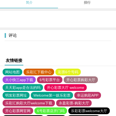
简介
排行
评论
友情链接
网站地图
乐彩汇下载中心
彩票6个号码
大小快三app下载
6号彩票平台
开心彩票购彩大厅
天天彩app是合法的吗
开心彩票大厅 welcome
明发彩票网址
Welcome第一娱乐彩票
幸运购彩APP
乐彩汇购彩大厅welcome下载
永盈彩票-购彩大厅
开心彩票网官网
6号彩票店开门吗
乐彩彩票welcome大厅